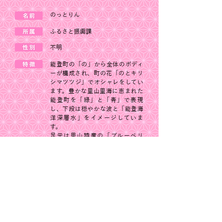
のっとりん
ふるさと振興課
不明
能登町の「の」から全体のボディ
ーが構成され、町の花「のとキリ
シマツツジ」でオシャレをしてい
ます。豊かな里山里海に恵まれた
能登町を「緑」と「青」で表現
し、下段は穏やかな波と「能登海
洋深層水」をイメージしていま
す。
足元は里山特産の「ブルーベリ
ー」となっており体全体で能登町
をＰＲしています。
©2022 Dogon Co., Ltd.