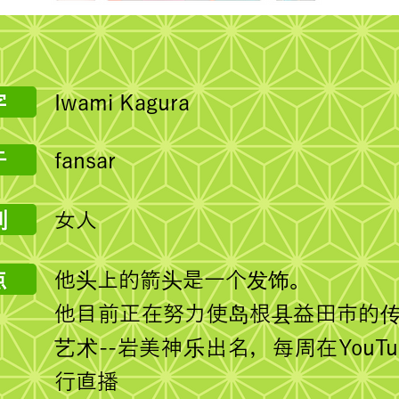
Iwami Kagura
fansar
女人
他头上的箭头是一个发饰。
他目前正在努力使岛根县益田市的
艺术--岩美神乐出名，每周在YouTu
行直播